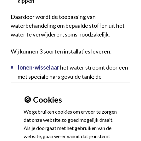
kippen
Daardoor wordt de toepassing van
waterbehandeling om bepaalde stoffen uit het
water te verwijderen, soms noodzakelijk.
Wij kunnen 3 soorten installaties leveren:
Ionen-wisselaar
het water stroomt door een
met speciale hars gevulde tank; de
ongewenste stoffen zoals ijzer, mangaan, kalk
e.d. hechten zich aan de hars. Periodiek wordt
🍪 Cookies
de harsvulling gespoeld (geregenererd) met
We gebruiken cookies om ervoor te zorgen
zout water, waardoor de ongewenste stoffen
dat onze website zo goed mogelijk draait.
zich onthechten en met het zoute water
Als je doorgaat met het gebruiken van de
worden afgevoerd.
website, gaan we er vanuit dat je instemt