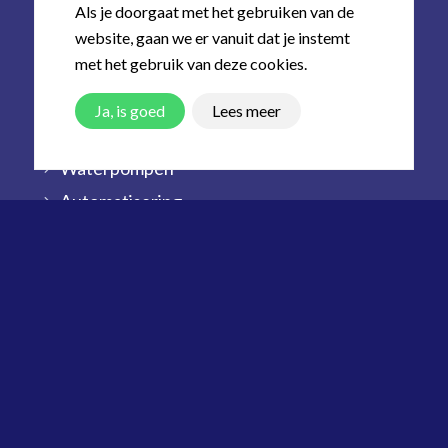
Als je doorgaat met het gebruiken van de
website, gaan we er vanuit dat je instemt
Wij leveren
met het gebruik van deze cookies.
Melkmachines
Ja, is goed
Lees meer
Melkkoeltanks
Waterpompen
Automatisering
Reinigingsmiddelen
Gebruikt assortiment
Ga naar
Over Scholten
Algemene voorwaarden
Disclaimer