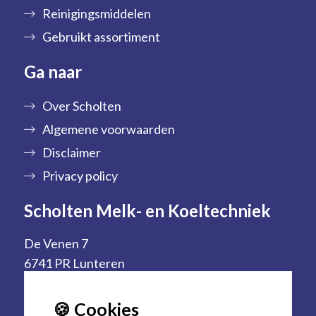
Reinigingsmiddelen
Gebruikt assortiment
Ga naar
Over Scholten
Algemene voorwaarden
Disclaimer
Privacy policy
Scholten Melk- en Koeltechniek
De Venen 7
6741 PR Lunteren
0318 571911
🍪 Cookies
info@scholtenmelkmachines.nl